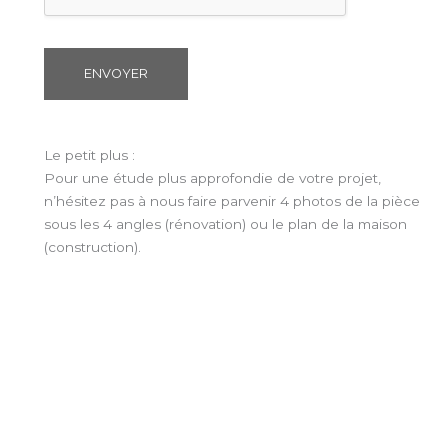
f
é
r
e
ENVOYER
z
ê
t
r
Le petit plus :
e
Pour une étude plus approfondie de votre projet,
r
n’hésitez pas à nous faire parvenir 4 photos de la pièce
e
sous les 4 angles (rénovation) ou le plan de la maison
c
(construction).
o
n
t
a
c
t
é